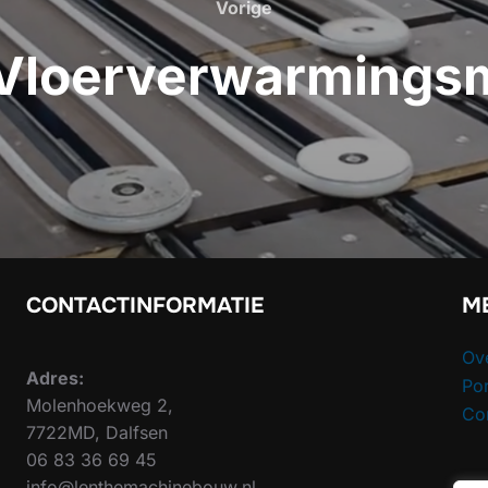
Vorige
Vorige
 Vloerverwarmings
CONTACTINFORMATIE
M
Ov
Adres:
Por
Molenhoekweg 2,
Co
7722MD, Dalfsen
06 83 36 69 45
info@lenthemachinebouw.nl