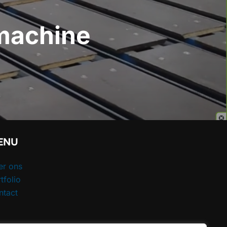
machine
ENU
er ons
tfolio
ntact