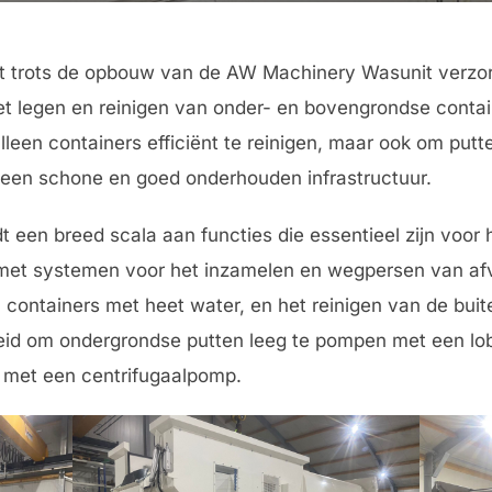
 trots de opbouw van de AW Machinery Wasunit verzo
et legen en reinigen van onder- en bovengrondse conta
lleen containers efficiënt te reinigen, maar ook om putt
r een schone en goed onderhouden infrastructuur.
een breed scala aan functies die essentieel zijn voor 
t met systemen voor het inzamelen en wegpersen van af
containers met heet water, en het reinigen van de buit
heid om ondergrondse putten leeg te pompen met een l
n met een centrifugaalpomp.